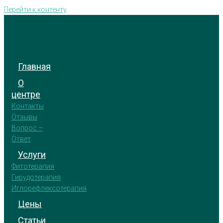
Перейти к контенту
Главная
О
центре
Контакты
Отзывы
Вопрос –
Ответ
Услуги
Фитотерапия
Гирудотерапия
Иглорефлексотерапия
Цены
Статьи