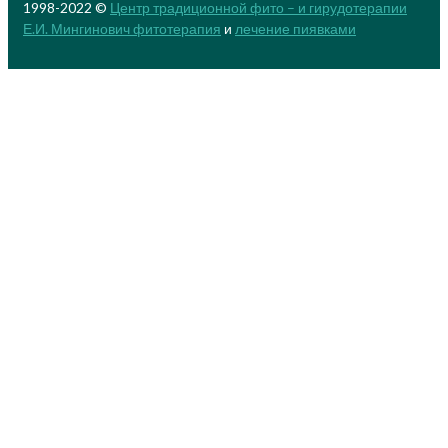
1998-2022 ©
Центр традиционной фито – и гирудотерапии
Е.И. Мингинович
фитотерапия
и
лечение пиявками