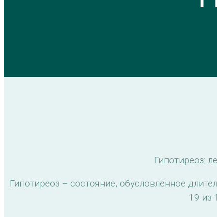
Гипотиреоз: л
Гипотиреоз – состояние, обусловленное длит
19 из 