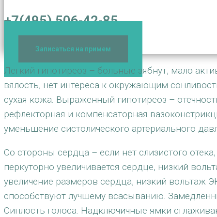
+7(495) 506-42-85
Записаться на примем
Легкий гипотиреоз – больные зябнут, мало акт
вялость, нет интереса к окружающим сонливость,
сухая кожа. Выраженный гипотиреоз – отечность
рефлекторная и компенсаторная вазоконстрикция
уменьшение систолического артериального давл
Со стороны сердца – если нет слизистого отека,
перкуторно увеличивается сердце, низкий вольт
увеличение размеров сердца, низкий вольтаж ЭК
способствуют лучшему всасыванию. Замедленный
Сиплость голоса. Надключичные ямки сглаживаютс