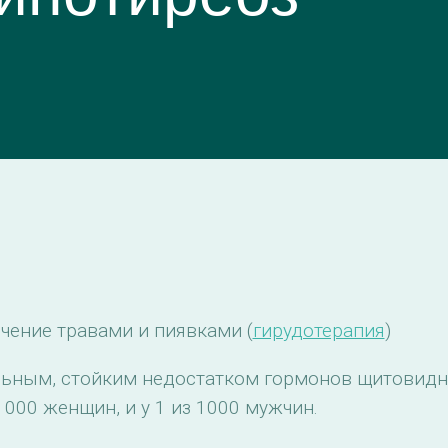
ечение травами и пиявками (
гирудотерапия
)
ельным, стойким недостатком гормонов щитовидн
1000 женщин, и у 1 из 1000 мужчин.