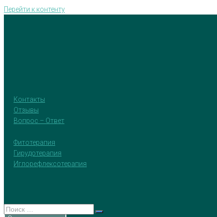
Перейти к контенту
Контакты
Отзывы
Вопрос – Ответ
Фитотерапия
Гирудотерапия
Иглорефлексотерапия