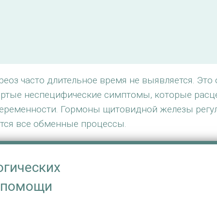
еоз часто длительное время не выявляется. Это 
тертые неспецифические симптомы, которые расц
 беременности. Гормоны щитовидной железы регу
ются все обменные процессы.
огических
и помощи