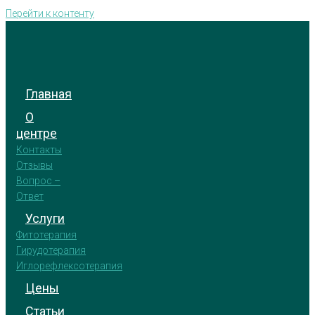
Перейти к контенту
Главная
О
центре
Контакты
Отзывы
Вопрос –
Ответ
Услуги
Фитотерапия
Гирудотерапия
Иглорефлексотерапия
Цены
Статьи