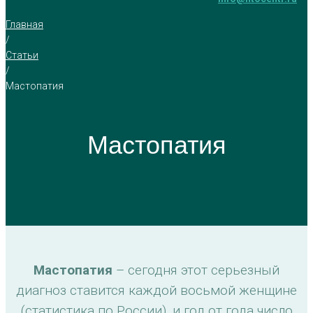
Главная
/
Статьи
/
Мастопатия
Мастопатия
Мастопатия
– сегодня этот серьезный
диагноз ставится каждой восьмой женщине
(статистика по России), и год от года число