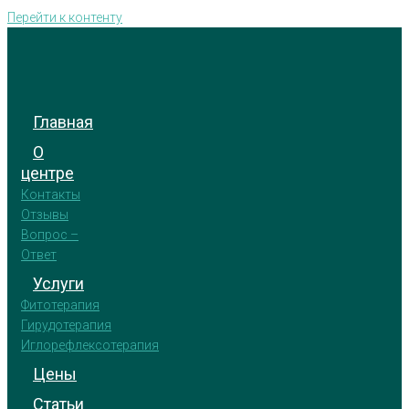
Перейти к контенту
Главная
О
центре
Контакты
Отзывы
Вопрос –
Ответ
Услуги
Фитотерапия
Гирудотерапия
Иглорефлексотерапия
Цены
Статьи