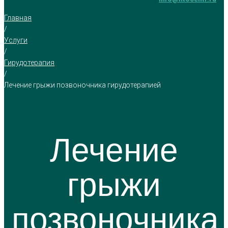
Главная
/
Услуги
/
Гирудотерапия
/
Лечение грыжи позвоночника гирудотерапией
Лечение
грыжи
позвоночника