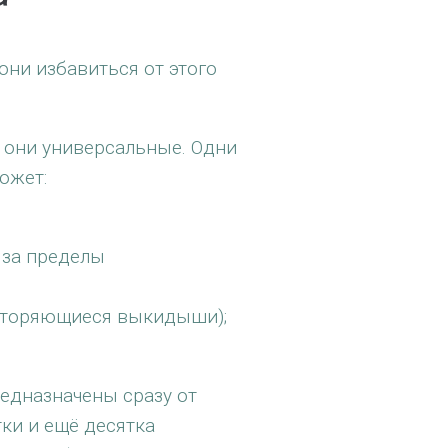
они избавиться от этого
о они универсальные. Одни
ожет:
 за пределы
овторяющиеся выкидыши);
едназначены сразу от
ки и ещё десятка