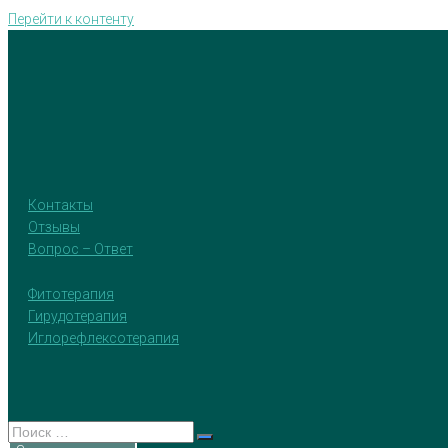
Перейти к контенту
Контакты
Отзывы
Вопрос – Ответ
Фитотерапия
Гирудотерапия
Иглорефлексотерапия