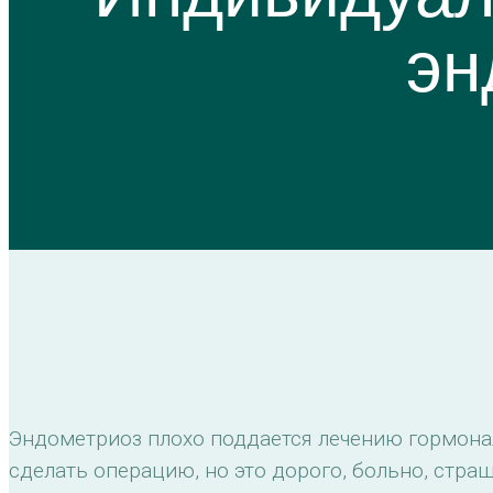
эн
Эндометриоз плохо поддается лечению гормона
сделать операцию, но это дорого, больно, стра