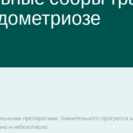
дометриозе
льными препаратами. Значительного прогресса м
шно и небезопасно.