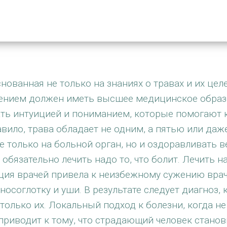
нованная не только на знаниях о травах и их цел
ечением должен иметь высшее медицинское образ
ать интуицией и пониманием, которые помогают
равило, трава обладает не одним, а пятью или д
е только на больной орган, но и оздоравливать 
обязательно лечить надо то, что болит. Лечить н
зация врачей привела к неизбежному сужению вра
 носоглотку и уши. В результате следует диагноз
 только их. Локальный подход к болезни, когда н
приводит к тому, что страдающий человек стано