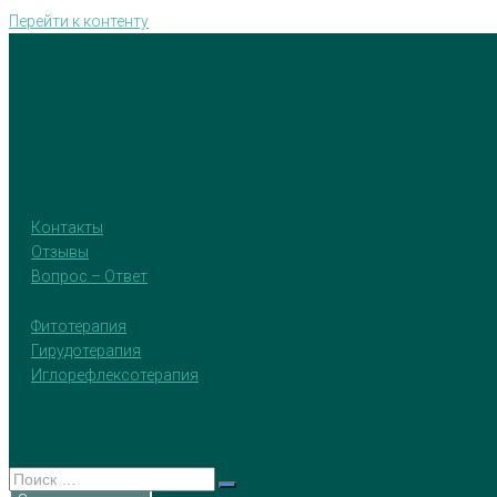
Перейти к контенту
Контакты
Отзывы
Вопрос – Ответ
Фитотерапия
Гирудотерапия
Иглорефлексотерапия