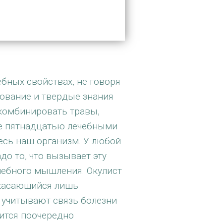
ебных свойствах, не говоря
ование и твердые знания
 комбинировать травы,
аже пятнадцатью лечебными
весь наш организм. У любой
адо то, что вызывает эту
чебного мышления. Окулист
, касающийся лишь
е учитывают связь болезни
вится поочередно