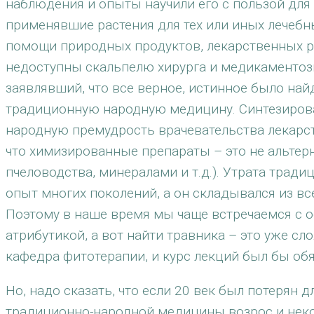
наблюдения и опыты научили его с пользой для
применявшие растения для тех или иных лечебны
помощи природных продуктов, лекарственных р
недоступны скальпелю хирурга и медикаментозн
заявлявший, что все верное, истинное было на
традиционную народную медицину. Синтезиров
народную премудрость врачевательства лекарст
что химизированные препараты – это не альте
пчеловодства, минералами и т.д.). Утрата трад
опыт многих поколений, а он складывался из вс
Поэтому в наше время мы чаще встречаемся с 
атрибутикой, а вот найти травника – это уже сл
кафедра фитотерапии, и курс лекций был бы обя
Но, надо сказать, что если 20 век был потерян
традиционно-народной медицины возрос и неко