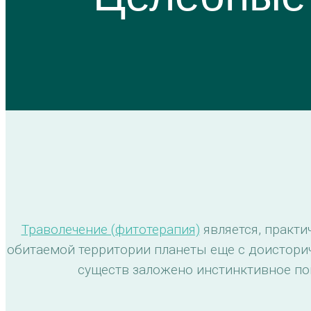
Траволечение (фитотерапия)
является, практи
обитаемой территории планеты еще с доистори
существ заложено инстинктивное пон