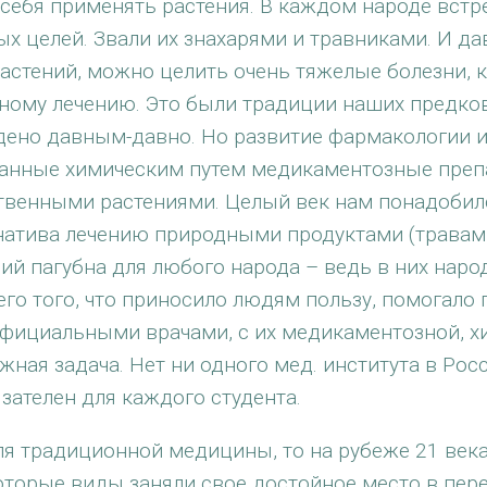
 себя применять растения. В каждом народе встр
х целей. Звали их знахарями и травниками. И дав
астений, можно целить очень тяжелые болезни, 
ому лечению. Это были традиции наших предков.
йдено давным-давно. Но развитие фармакологии 
анные химическим путем медикаментозные преп
венными растениями. Целый век нам понадобился
рнатива лечению природными продуктами (травам
иций пагубна для любого народа – ведь в них нар
его того, что приносило людям пользу, помогало 
официальными врачами, с их медикаментозной, 
ожная задача. Нет ни одного мед. института в Рос
зателен для каждого студента.
 для традиционной медицины, то на рубеже 21 век
торые виды заняли свое достойное место в пер