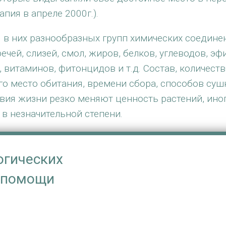
пия в апреле 2000г.).
 в них разнообразных групп химических соединен
чей, слизей, смол, жиров, белков, углеводов, эф
витаминов, фитонцидов и т.д. Состав, количеств
 его место обитания, времени сбора, способов суш
овия жизни резко меняют ценность растений, ино
в незначительной степени.
огических
и помощи