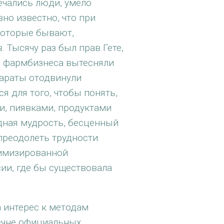
ечались люди, умело
но известно, что при
которые бывают,
 Тысячу раз был прав Гете,
и фармбизнеса вытесняли
араты отодвинули
 для того, чтобы понять,
и, пиявками, продуктами
одная мудрость, бесценный
преодолеть трудности.
химизированной
сии, где бы существовала
а интерес к методам
ечне официальных