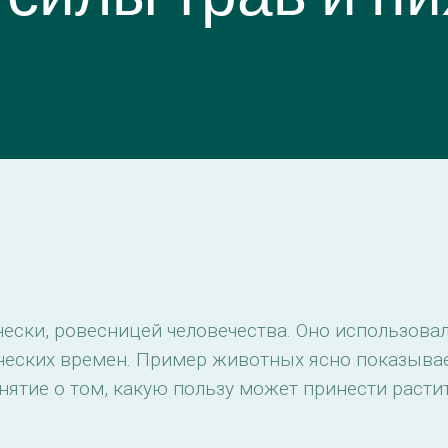
чески, ровесницей человечества. Оно использова
ческих времен. Пример животных ясно показывае
ятие о том, какую пользу может принести расти