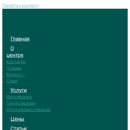
Перейти к контенту
Главная
О
центре
Контакты
Отзывы
Вопрос –
Ответ
Услуги
Фитотерапия
Гирудотерапия
Иглорефлексотерапия
Цены
Статьи