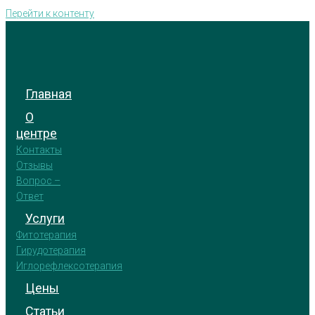
Перейти к контенту
Главная
О
центре
Контакты
Отзывы
Вопрос –
Ответ
Услуги
Фитотерапия
Гирудотерапия
Иглорефлексотерапия
Цены
Статьи